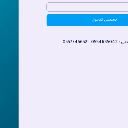
تسجيل الدخول
نى :
0554635042 - 0557745652